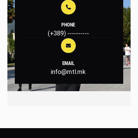
PHONE
(+389) ----------
EMAIL
info@mtl.mk