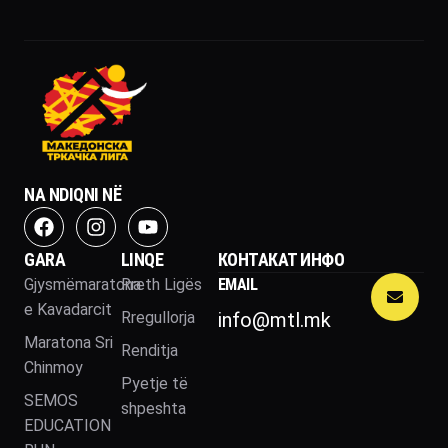
NA NDIQNI NË
GARA
LINQE
КОНТАКАТ ИНФО
Gjysmëmaratona
Rreth Ligës
EMAIL
e Kavadarcit
Rregullorja
info@mtl.mk
Maratona Sri
Renditja
Chinmoy
Pyetje të
SEMOS
shpeshta
EDUCATION