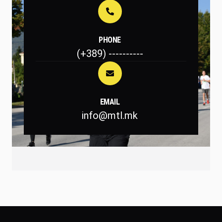
PHONE
(+389) ----------
EMAIL
info@mtl.mk