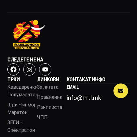
СЛЕДЕТЕ НЕ НА
ТРКИ
ЛИНКОВИ
КОНТАКАТ ИНФО
Кавадаречки
За лигата
EMAIL
Полумаратон
Правилник
info@mtl.mk
Шри Чинмој
Ранг листа
Маратон
ЧПП
ЗЕГИН
Спектратон