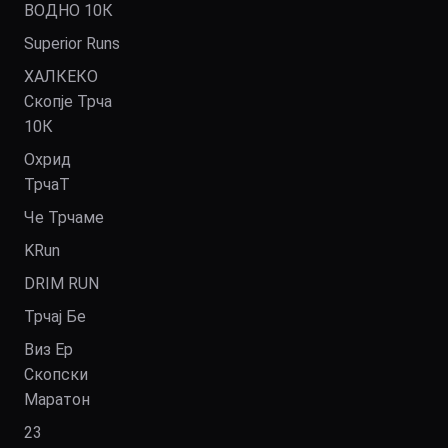
ВОДНО 10К
Superior Runs
ХАЛКЕКО
Скопје Трча
10К
Охрид
ТрчаТ
Че Трчаме
KRun
DRIM RUN
Трчај Бе
Виз Ер
Скопски
Маратон
23