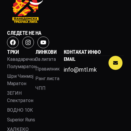
СЛЕДЕТЕ НЕ НА
ТРКИ
ЛИНКОВИ
КОНТАКАТ ИНФО
Кавадаречки
За лигата
EMAIL
Полумаратон
Правилник
info@mtl.mk
Шри Чинмој
Ранг листа
Маратон
ЧПП
ЗЕГИН
Спектратон
ВОДНО 10К
Superior Runs
ХАЛКЕКО