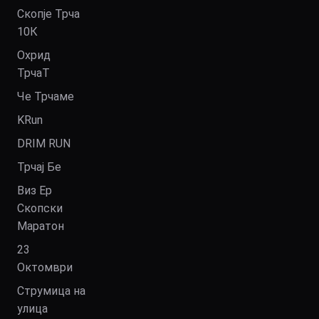
Скопје Трча
10К
Охрид
ТрчаТ
Че Трчаме
KRun
DRIM RUN
Трчај Бе
Виз Ер
Скопски
Маратон
23
Октомври
Струмица на
улица